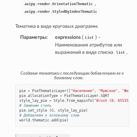
,
axipy.render.OrientationThematic
axipy.render.StyledByIndexThematic
Тематика в виде круговых диаграмм.
Параметры
expressions
(
) –
List
Наименования атрибутов или
выражений в виде списка
.
list
Создание тематики с последующим добавлением ее к
базовому слою.
pie
=
PieThematicLayer
([
"Население"
,
"Мужское"
,
"Женско
pie
.
allocationType
=
PieThematicLayer
.
SQRT
style_lay_pie
=
Style
.
from_mapinfo
(
"Brush (8, 65535, 0)
# Заменим стиль
pie
.
set_style
(
0
,
style_lay_pie
)
# Добавляем к основному слою
world
.
thematic
.
add
(
pie
)