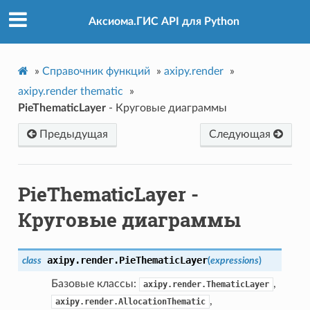
Аксиома.ГИС API для Python
»
Справочник функций
»
axipy.render
»
axipy.render thematic
»
PieThematicLayer
- Круговые диаграммы
Предыдущая
Следующая
PieThematicLayer
-
Круговые диаграммы
axipy.render.
PieThematicLayer
class
(
expressions
)
Базовые классы:
,
axipy.render.ThematicLayer
,
axipy.render.AllocationThematic