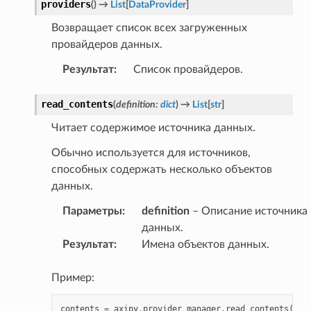
providers
(
)
→
List
[
DataProvider
]
Возвращает список всех загруженных
провайдеров данных.
Результат
:
Список провайдеров.
read_contents
(
definition
:
dict
)
→
List
[
str
]
Читает содержимое источника данных.
Обычно используется для источников,
способных содержать несколько объектов
данных.
Параметры
:
definition
– Описание источника
данных.
Результат
:
Имена объектов данных.
Пример:
contents
=
axipy
.
provider_manager
.
read_contents
(
'..