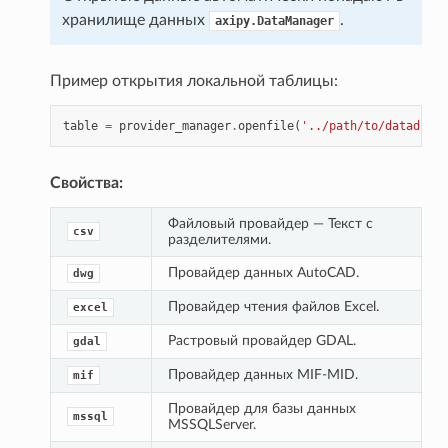
хранилище данных
.
axipy.DataManager
Пример открытия локальной таблицы:
table
=
provider_manager
.
openfile
(
'../path/to/datadir/t
Свойства:
Файловый провайдер — Текст с 
csv
разделителями.
Провайдер данных AutoCAD.
dwg
Провайдер чтения файлов Excel.
excel
Растровый провайдер GDAL.
gdal
Провайдер данных MIF-MID.
mif
Провайдер для базы данных 
mssql
MSSQLServer.