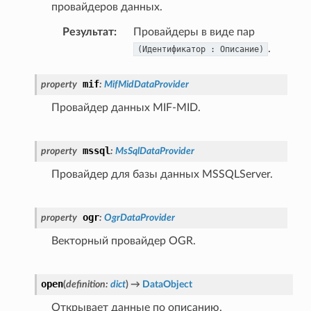
провайдеров данных.
Результат
:
Провайдеры в виде пар
.
(Идентификатор
:
Описание)
mif
property
:
MifMidDataProvider
Провайдер данных MIF-MID.
mssql
property
:
MsSqlDataProvider
Провайдер для базы данных MSSQLServer.
ogr
property
:
OgrDataProvider
Векторный провайдер OGR.
open
(
definition
:
dict
)
→
DataObject
Открывает данные по описанию.