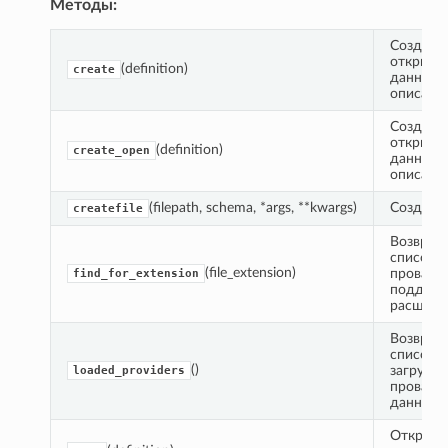
Методы:
Создает 
открывае
(definition)
create
данные и
описания
Создает 
открывае
(definition)
create_open
данные и
описания
(filepath, schema, *args, **kwargs)
Создает 
createfile
Возвращ
список 
(file_extension)
провайде
find_for_extension
поддерж
расшире
Возвращ
список в
()
загруже
loaded_providers
провайд
данных.
Открыва