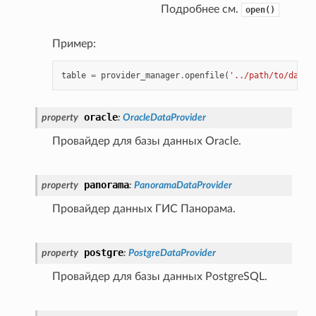
Подробнее см.
open()
Пример:
table
=
provider_manager
.
openfile
(
'../path/to/datad
oracle
property
:
OracleDataProvider
Провайдер для базы данных Oracle.
panorama
property
:
PanoramaDataProvider
Провайдер данных ГИС Панорама.
postgre
property
:
PostgreDataProvider
Провайдер для базы данных PostgreSQL.