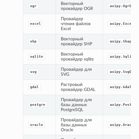
Векторный 
ogr
axipy.OgrData
провайдер OGR
Провайдер 
чтения файлов 
excel
axipy.ExcelDa
Excel
Векторный 
shp
axipy.ShapeDa
провайдер SHP
Векторный 
sqlite
axipy.SqliteD
провайдер sqlite
Провайдер для 
svg
axipy.SvgData
SVG
Растровый 
gdal
axipy.GdalDat
провайдер GDAL
Провайдер для 
базы данных 
postgre
axipy.Postgre
PostgreSQL
Провайдер для 
базы данных 
oracle
axipy.OracleD
Oracle