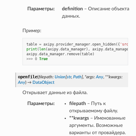
Параметры
:
definition
– Описание объекта
данных.
Пример:
table
=
axipy
.
provider_manager
.
open_hidden
({
'src'
:
'
print
(
len
(
axipy
.
data_manager
),
axipy
.
data_manager
.
e
axipy
.
data_manager
.
remove
(
table
)
>>>
0
True
openfile
(
filepath
:
Union
[
str
,
Path
]
,
*
args
:
Any
,
**
kwargs
:
Any
)
→
DataObject
Открывает данные из файла.
Параметры
:
filepath
– Путь к
открываемому файлу.
**kwargs
– Именованные
аргументы. Возможные
варианты от провайдера.