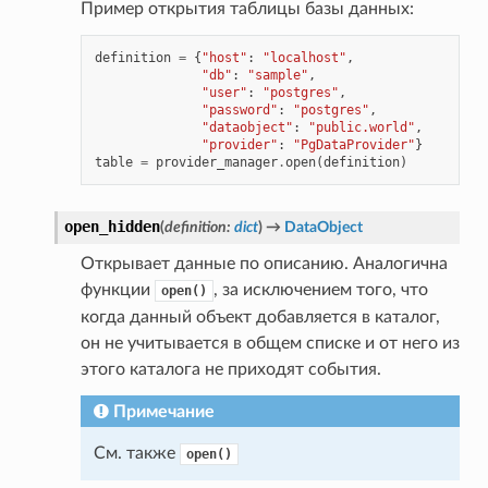
Пример открытия таблицы базы данных:
definition
=
{
"host"
:
"localhost"
,
"db"
:
"sample"
,
"user"
:
"postgres"
,
"password"
:
"postgres"
,
"dataobject"
:
"public.world"
,
"provider"
:
"PgDataProvider"
}
table
=
provider_manager
.
open
(
definition
)
open_hidden
(
definition
:
dict
)
→
DataObject
Открывает данные по описанию. Аналогична
функции
, за исключением того, что
open()
когда данный объект добавляется в каталог,
он не учитывается в общем списке и от него из
этого каталога не приходят события.
Примечание
См. также
open()