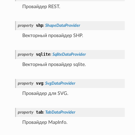
Провайдер REST.
shp
property
:
ShapeDataProvider
Векторный провайдер SHP.
sqlite
property
:
SqliteDataProvider
Векторный провайдер sqlite.
svg
property
:
SvgDataProvider
Провайдер для SVG.
tab
property
:
TabDataProvider
Провайдер MapInfo.