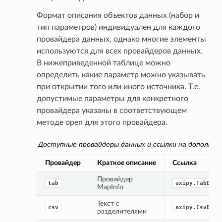
Формат описания объектов данных (набор и
тип параметров) индивидуален для каждого
провайдера данных, однако многие элементы
используются для всех провайдеров данных.
В нижеприведенной таблице можно
определить какие параметр можно указывать
при открытии того или иного источника. Т.е.
допустимые параметры для конкретного
провайдера указаны в соответствующем
методе open для этого провайдера.
Доступные провайдеры данных и ссылки на дополни
Провайдер
Краткое описание
Ссылка
Провайдер 
tab
axipy.TabData
MapInfo
Текст с 
csv
axipy.CsvData
разделителями