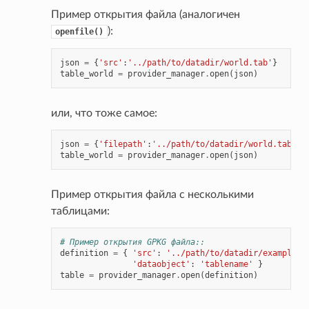
Пример открытия файла (аналогичен
):
openfile()
json
=
{
'src'
:
'../path/to/datadir/world.tab'
}
table_world
=
provider_manager
.
open
(
json
)
или, что тоже самое:
json
=
{
'filepath'
:
'../path/to/datadir/world.tab'
}
table_world
=
provider_manager
.
open
(
json
)
Пример открытия файла с несколькими
таблицами:
# Пример открытия GPKG файла::
definition
=
{
'src'
:
'../path/to/datadir/example.g
'dataobject'
:
'tablename'
}
table
=
provider_manager
.
open
(
definition
)