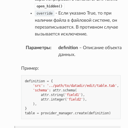
open_hidden()
- Если указано True, то при
override
наличии файла в файловой системе, он
перезаписывается. В противном случае
вызывается исключение.
Параметры
:
definition
– Описание объекта
данных.
Пример:
definition
=
{
'src'
:
'../path/to/datadir/edit/table.tab'
,
'schema'
:
attr
.
schema
(
attr
.
string
(
'field1'
),
attr
.
integer
(
'field2'
),
),
}
table
=
provider_manager
.
create
(
definition
)