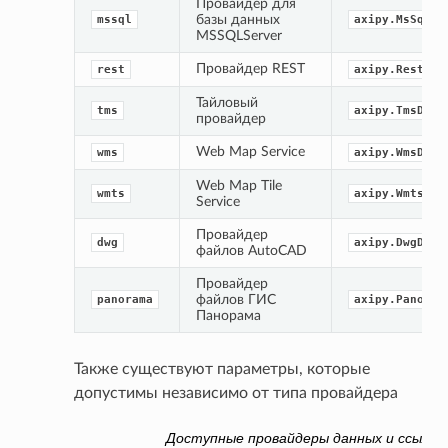
Провайдер для 
базы данных 
mssql
axipy.MsSqlDa
MSSQLServer
Провайдер REST
rest
axipy.RestDat
Тайловый 
tms
axipy.TmsData
провайдер
Web Map Service
wms
axipy.WmsData
Web Map Tile 
wmts
axipy.WmtsDat
Service
Провайдер 
dwg
axipy.DwgData
файлов AutoCAD
Провайдер 
файлов ГИС 
panorama
axipy.Panoram
Панорама
Также существуют параметры, которые
допустимы независимо от типа провайдера
Доступные провайдеры данных и ссылки