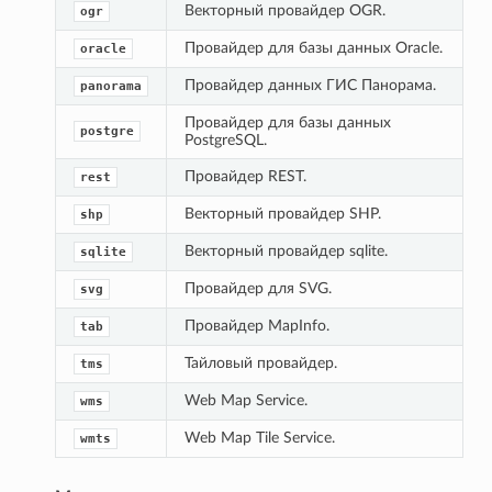
Векторный провайдер OGR.
ogr
Провайдер для базы данных Oracle.
oracle
Провайдер данных ГИС Панорама.
panorama
Провайдер для базы данных 
postgre
PostgreSQL.
Провайдер REST.
rest
Векторный провайдер SHP.
shp
Векторный провайдер sqlite.
sqlite
Провайдер для SVG.
svg
Провайдер MapInfo.
tab
Тайловый провайдер.
tms
Web Map Service.
wms
Web Map Tile Service.
wmts