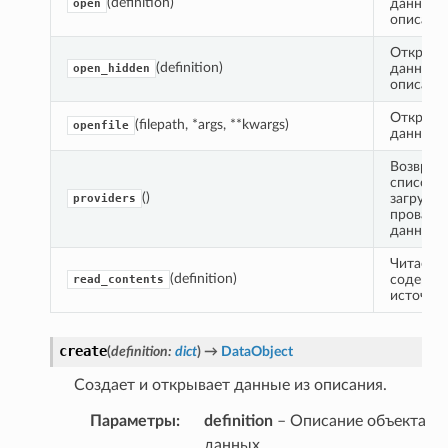
(definition)
данные 
open
описани
Открыва
(definition)
данные 
open_hidden
описани
Открыва
(filepath, *args, **kwargs)
openfile
данные и
Возвращ
список в
()
загруже
providers
провайд
данных.
Читает 
(definition)
содержи
read_contents
источник
create
(
definition
:
dict
)
→
DataObject
Создает и открывает данные из описания.
Параметры
:
definition
– Описание объекта
данных.