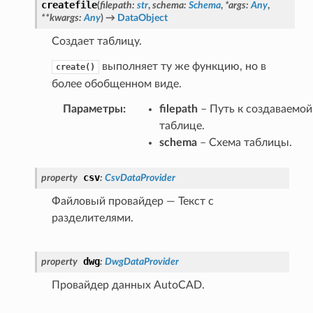
createfile
(
filepath
:
str
,
schema
:
Schema
,
*
args
:
Any
,
**
kwargs
:
Any
)
→
DataObject
Создает таблицу.
выполняет ту же функцию, но в
create()
более обобщенном виде.
Параметры
:
filepath
– Путь к создаваемой
таблице.
schema
– Схема таблицы.
csv
property
:
CsvDataProvider
Файловый провайдер — Текст с
разделителями.
dwg
property
:
DwgDataProvider
Провайдер данных AutoCAD.