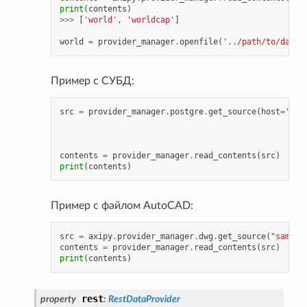
print
(
contents
)
>>>
[
'world'
,
'worldcap'
]
world
=
provider_manager
.
openfile
(
'../path/to/datad
Пример с СУБД:
src
=
provider_manager
.
postgre
.
get_source
(
host
=
'ip_
db_
use
pas
contents
=
provider_manager
.
read_contents
(
src
)
print
(
contents
)
Пример с файлом AutoCAD:
src
=
axipy
.
provider_manager
.
dwg
.
get_source
(
"sample
contents
=
provider_manager
.
read_contents
(
src
)
print
(
contents
)
rest
property
:
RestDataProvider