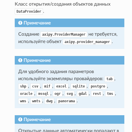
Класс открытия/создания объектов данных
.
DataProvider
Примечание
Создание
не требуется,
axipy.ProviderManager
используйте объект
.
axipy.provider_manager
Примечание
Для удобного задания параметров
используйте экземпляры провайдеров:
,
tab
,
,
,
,
,
,
shp
csv
mif
excel
sqlite
postgre
,
,
,
,
,
,
,
oracle
mssql
ogr
svg
gdal
rest
tms
,
,
,
.
wms
wmts
dwg
panorama
Примечание
Открытые данные автоматически попадают в