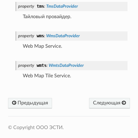
tms
property
:
TmsDataProvider
Тайловый провайдер.
wms
property
:
WmsDataProvider
Web Map Service.
wmts
property
:
WmtsDataProvider
Web Map Tile Service.
Предыдущая
Следующая
© Copyright OOO ЭСТИ.