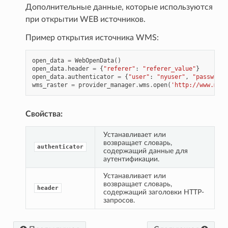
Дополнительные данные, которые используются
при открытии WEB источников.
Пример открытия источника WMS:
open_data
=
WebOpenData
()
open_data
.
header
=
{
"referer"
:
"referer_value"
}
open_data
.
authenticator
=
{
"user"
:
"nyuser"
,
"password"
wms_raster
=
provider_manager
.
wms
.
open
(
'http://www.mapi
Свойства:
Устанавливает или 
возвращает словарь, 
authenticator
содержащий данные для 
аутентификации.
Устанавливает или 
возвращает словарь, 
header
содержащий заголовки HTTP-
запросов.