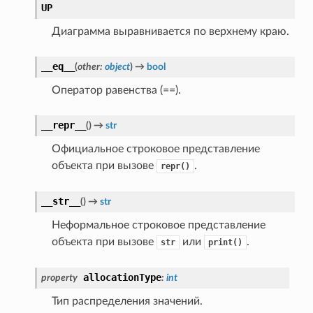
UP
Диаграмма выравнивается по верхнему краю.
__eq__
(
other
:
object
)
→
bool
Оператор равенства (==).
__repr__
(
)
→
str
Официальное строковое представление
объекта при вызове
.
repr()
__str__
(
)
→
str
Неформальное строковое представление
объекта при вызове
или
.
str
print()
allocationType
property
:
int
Тип распределения значений.