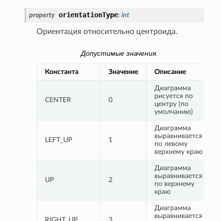
orientationType
property
:
int
Ориентация относительно центроида.
Допустимые значения.
Константа
Значение
Описание
Диаграмма 
рисуется по 
CENTER
0
центру (по 
умолчанию)
Диаграмма 
выравнивается 
LEFT_UP
1
по левому 
верхнему краю
Диаграмма 
выравнивается 
UP
2
по верхнему 
краю
Диаграмма 
выравнивается 
RIGHT_UP
3