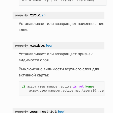
world
.
thematic
[
0
]
.
set_style
(
2
,
style_new
)
title
property
:
str
Устанавливает или возвращает наименование
слоя.
visible
property
:
bool
Устанавливает или возвращает признак
видимости слоя.
Выключение видимости верхнего слоя для
активной карты:
if
axipy
.
view_manager
.
active
is
not
None
:
axipy
.
view_manager
.
active
.
map
.
layers
[
0
]
.
visible
zoom_restrict
property
:
bool