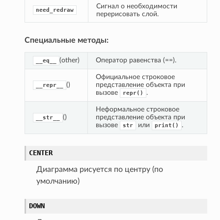
Сигнал о необходимости 
need_redraw
перерисовать слой.
Специальные методы:
(other)
Оператор равенства (==).
__eq__
Официальное строковое 
()
представление объекта при 
__repr__
вызове 
.
repr()
Неформальное строковое 
()
представление объекта при 
__str__
вызове 
 или 
.
str
print()
CENTER
Диаграмма рисуется по центру (по
умолчанию)
DOWN