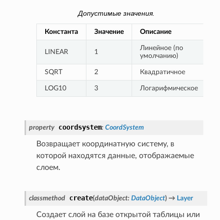
Допустимые значения.
Константа
Значение
Описание
Линейное (по 
LINEAR
1
умолчанию)
SQRT
2
Квадратичное
LOG10
3
Логарифмическое
coordsystem
property
:
CoordSystem
Возвращает координатную систему, в
которой находятся данные, отображаемые
слоем.
create
classmethod
(
dataObject
:
DataObject
)
→
Layer
Создает слой на базе открытой таблицы или