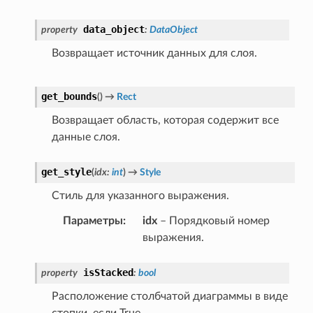
data_object
property
:
DataObject
Возвращает источник данных для слоя.
get_bounds
(
)
→
Rect
Возвращает область, которая содержит все
данные слоя.
get_style
(
idx
:
int
)
→
Style
Стиль для указанного выражения.
Параметры
:
idx
– Порядковый номер
выражения.
isStacked
property
:
bool
Расположение столбчатой диаграммы в виде
стопки, если True.