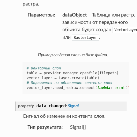
растра.
Параметры
:
dataObject
– Таблица или растр.
зависимости от переданного
объекта будет создан
VectorLaye
или
.
RasterLayer
Пример создания слоя на базе файла.
# Векторный слой
table
=
provider_manager
.
openfile
(
filepath
)
vector_layer
=
Layer
.
create
(
table
)
# Подпишемся на обновление контента слоя
vector_layer
.
need_redraw
.
connect
(
lambda
:
print
(
'Upd
data_changed
property
:
Signal
Сигнал об изменении контента слоя.
Тип результата
:
Signal[]