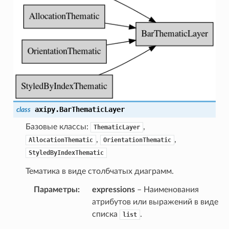
axipy.
BarThematicLayer
class
Базовые классы:
,
ThematicLayer
,
,
AllocationThematic
OrientationThematic
StyledByIndexThematic
Тематика в виде столбчатых диаграмм.
Параметры
:
expressions
– Наименования
атрибутов или выражений в виде
списка
.
list