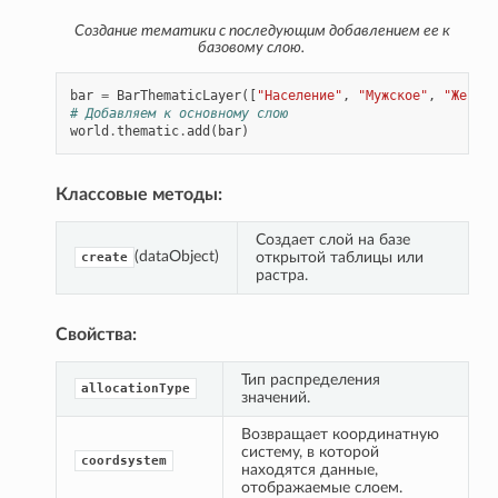
Создание тематики с последующим добавлением ее к
базовому слою.
bar
=
BarThematicLayer
([
"Население"
,
"Мужское"
,
"Женско
# Добавляем к основному слою
world
.
thematic
.
add
(
bar
)
Классовые методы:
Создает слой на базе 
(dataObject)
открытой таблицы или 
create
растра.
Свойства:
Тип распределения 
allocationType
значений.
Возвращает координатную 
систему, в которой 
coordsystem
находятся данные, 
отображаемые слоем.