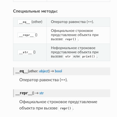
Специальные методы:
(other)
Оператор равенства (==).
__eq__
Официальное строковое 
()
представление объекта при 
__repr__
вызове 
.
repr()
Неформальное строковое 
()
представление объекта при 
__str__
вызове 
 или 
.
str
print()
__eq__
(
other
:
object
)
→
bool
Оператор равенства (==).
__repr__
(
)
→
str
Официальное строковое представление
объекта при вызове
.
repr()