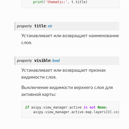
print
(
'thematic:'
,
t
.
title
)
title
property
:
str
Устанавливает или возвращает наименование
слоя.
visible
property
:
bool
Устанавливает или возвращает признак
видимости слоя.
Выключение видимости верхнего слоя для
активной карты:
if
axipy
.
view_manager
.
active
is
not
None
:
axipy
.
view_manager
.
active
.
map
.
layers
[
0
]
.
visible