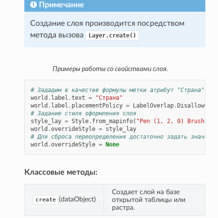
Примечание
Создание слоя производится посредством
метода вызова
Layer.create()
Примеры работы со свойствами слоя.
# Зададим в качестве формулы метки атрибут "Страна" и з
world
.
label
.
text
=
"Страна"
world
.
label
.
placementPolicy
=
LabelOverlap
.
DisallowOver
# Задание стиля оформления слоя
style_lay
=
Style
.
from_mapinfo
(
"Pen (1, 2, 0) Brush (8,
world
.
overrideStyle
=
style_lay
# Для сброса переопределения достаточно задать значение
world
.
overrideStyle
=
None
Классовые методы:
Создает слой на базе 
(dataObject)
открытой таблицы или 
create
растра.