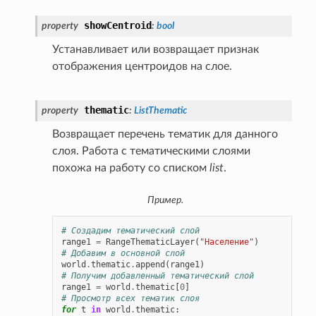
showCentroid
property
:
bool
Устанавливает или возвращает признак
отображения центроидов на слое.
thematic
property
:
ListThematic
Возвращает перечень тематик для данного
слоя. Работа с тематическими слоями
похожа на работу со списком
list
.
Пример.
# Создадим тематический слой
range1
=
RangeThematicLayer
(
"Население"
)
# Добавим в основной слой
world
.
thematic
.
append
(
range1
)
# Получим добавленный тематический слой
range1
=
world
.
thematic
[
0
]
# Просмотр всех тематик слоя
for
t
in
world
.
thematic
: