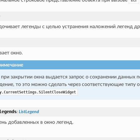
str
)
дочивает легенды с целью устранения наложений легенд дру
вает окно.
римечание
 при закрытии окна выдается запрос о сохранении данных 
дение, то это можно сделать через соответствующие типу о
y.CurrentSettings.SilentCloseWidget
legends
:
ListLegend
ень добавленных в окно легенд.