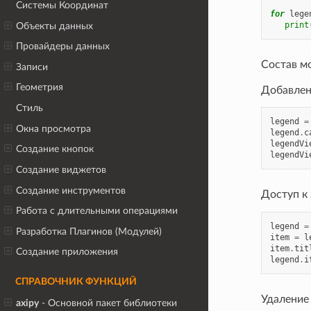
Системы Координат
for
lege
print
Объекты данных
Провайдеры данных
Состав м
Записи
Геометрия
Добавлен
Стиль
legend
=
Окна просмотра
legend
.
c
legendVi
Создание кнопок
legendVi
Создание виджетов
Создание инструментов
Доступ к
Работа с длительными операциями
legend
=
Разработка Плагинов (Модулей)
item
=
l
item
.
tit
Создание приложения
legend
.
i
СПРАВОЧНИК ФУНКЦИЙ
Удаление 
axipy
- Основной пакет библиотеки