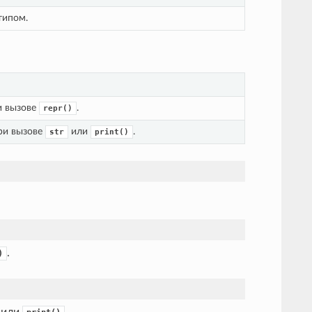
типом.
 вызове 
.
repr()
и вызове 
 или 
.
str
print()
.
)
или
.