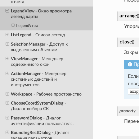
отчета
LegendView
- Окно просмотра
arrange
(
легенд карты
LegendView
Упоря
ListLegend
- Список легенд
close
(
)
SelectionManager
- Доступ к
выделенным объектам
Закры
ViewManager
- Менеджер
П
содержимого окон
ActionManager
- Менеджер
Если
системных действий и
пове
инструментов
axip
Workspace
- Рабочее пространство
ChooseCoordSystemDialog
-
Диалог выбора СК
property
PasswordDialog
- Диалог
Переч
аутентификации пользователя.
BoundingRectDialog
- Диалог
задания параметров