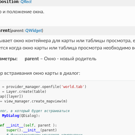
position
:
QRect
р и положение окна.
arent
(
parent
:
QWidget
)
вает окно контейнера для карты или таблицы просмотра, ес
тся когда окно карты или таблица просмотра необходимо вс
аметры
:
parent
– Окно - новый родитель
р встраивания окно карты в диалог:
=
provider_manager
.
openfile
(
'world.tab'
)
=
Layer
.
create
(
table
)
ap
([
layer
])
=
view_manager
.
create_mapview
(
m
)
лог, в который будет встраиваться
MyDialog
(
QDialog
):
ef
__init__
(
self
,
parent
):
super
()
.
__init__
(
parent
)
# Инициализируем менеджер компоновки