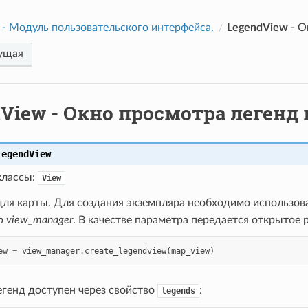
- Модуль пользовательского интерфейса.
LegendView
- О
ущая
dView
- Окно просмотра легенд
LegendView
классы:
View
для карты. Для создания экземпляра необходимо использов
р
view_manager
. В качестве параметра передается открытое р
ew
=
view_manager
.
create_legendview
(
map_view
)
егенд доступен через свойство
:
legends