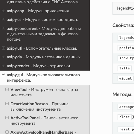
для взаимодействия с ГИС Аксиома.
legendVi
axipy.app
- Модуль приложения.
axipy.cs
- Модуль систем координат.
Свойства
axipy.concurrent
- Модуль для работы
с длительными задачами в фоновом
legends
потоке.
axipy.utl
- Вспомогательные классы.
positio
axipy.da
- Модуль источников данных.
show_ty
axipy.render
- Модуль отрисовки.
title
axipy.gui
- Модуль пользовательского
widget
интерфейса.
ViewTool
- Инструмент окна карты
Методы:
или отчета
DeactivationReason
- Причина
arrange
выключения инструмента
()
close
ActiveToolPanel
- Панель активного
инструмента
reset_p
AxipyActiveToolPanelHandlerBase
-