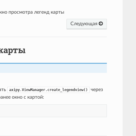
кно просмотра легенд карты
Следующая
 карты
ать
через
axipy.ViewManager.create_legendview()
анее окно с картой: