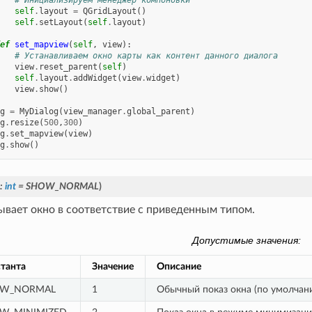
self
.
layout
=
QGridLayout
()
self
.
setLayout
(
self
.
layout
)
ef
set_mapview
(
self
,
view
):
# Устанавливаем окно карты как контент данного диалога
view
.
reset_parent
(
self
)
self
.
layout
.
addWidget
(
view
.
widget
)
view
.
show
()
g
=
MyDialog
(
view_manager
.
global_parent
)
g
.
resize
(
500
,
300
)
g
.
set_mapview
(
view
)
g
.
show
()
:
int
=
SHOW_NORMAL
)
ывает окно в соответствие с приведенным типом.
Допустимые значения:
танта
Значение
Описание
W_NORMAL
1
Обычный показ окна (по умолчан