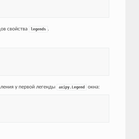
дов свойства
.
legends
мления у первой легенды
окна:
axipy.Legend