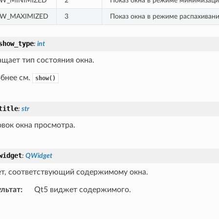
W_MINIMIZED
2
Показ окна в режиме минимизаци
W_MAXIMIZED
3
Показ окна в режиме распахивани
show_type
:
int
щает тип состояния окна.
бнее см.
show()
title
:
str
овок окна просмотра.
widget
:
QWidget
т, соответствующий содержимому окна.
ультат
:
Qt5 виджет содержимого.