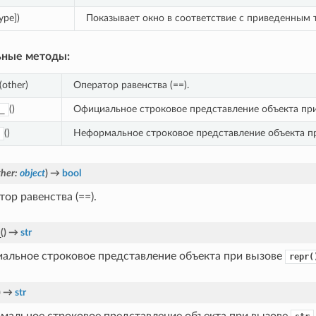
type])
Показывает окно в соответствие с приведенным 
ные методы:
(other)
Оператор равенства (==).
()
Официальное строковое представление объекта при
_
()
Неформальное строковое представление объекта пр
ther
:
object
)
→
bool
ор равенства (==).
_
(
)
→
str
альное строковое представление объекта при вызове
repr(
)
→
str
мальное строковое представление объекта при вызове