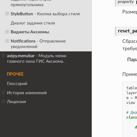
property
прямоугольника
Разме
StyleButton
- Кнопка выбора стиля
Диалог задания стиля
reset_p
Виджеты Аксиомы
Notifications
- Отправление
Сбрасы
уведомлений
требуе
axipy.menubar
- Модуль меню
Пар
главного окна ГИС Аксиома.
Приме
ПРОЧЕЕ
Глоссарий
table
История изменений
layer
m
=
M
Лицензия
view
# Диа
class
d