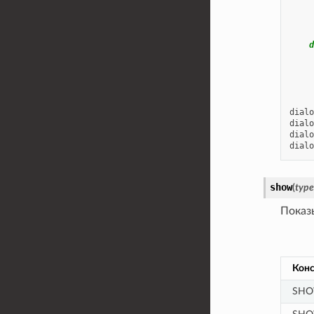
d
dialo
dialo
dialo
dialo
show
(
type
Показ
Конс
SHO