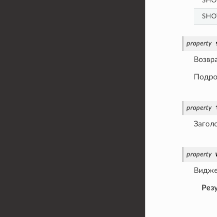
SHO
SHO
property
Возвра
Подро
property
Загол
property
Видже
Рез