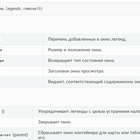
ew
.
legends
.
remove
(
0
)
:
Перечень добавленных в окно легенд.
Размер и положение окна.
n
Возвращает тип состояния окна.
pe
Заголовок окна просмотра.
Виджет, соответствующий содержимому окн
()
Упорядочивает легенды с целью устранения нало
Закрывает окно.
Сбрасывает окно контейнера для карты или табл
(parent)
arent
его.