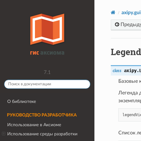
axipy.gui
Предыд
Legen
axipy.
class
7.1
Базовые 
Легенда 
экземпля
О библиотеке
legendVi
РУКОВОДСТВО РАЗРАБОТЧИКА
Использование в Аксиоме
Список л
Использование среды разработки