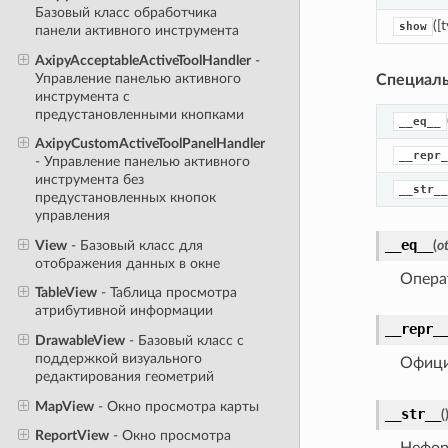
Базовый класс обработчика
([
show
панели активного инструмента
AxipyAcceptableActiveToolHandler
-
Управление панелью активного
Специаль
инструмента с
предустановленными кнопками
__eq__
AxipyCustomActiveToolPanelHandler
__repr_
- Управление панелью активного
инструмента без
__str__
предустановленных кнопок
управления
__eq__
View
- Базовый класс для
(
o
отображения данных в окне
Операт
TableView
- Таблица просмотра
атрибутивной информации
__repr_
DrawableView
- Базовый класс с
поддержкой визуального
Офици
редактирования геометрий
MapView
- Окно просмотра карты
__str__
(
ReportView
- Окно просмотра
Нефор