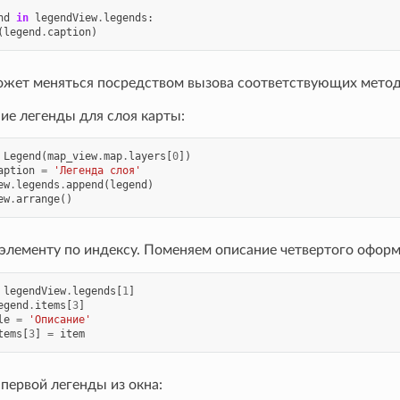
nd
in
legendView
.
legends
:
(
legend
.
caption
)
ожет меняться посредством вызова соответствующих мето
ие легенды для слоя карты:
Legend
(
map_view
.
map
.
layers
[
0
])
aption
=
'Легенда слоя'
ew
.
legends
.
append
(
legend
)
ew
.
arrange
()
 элементу по индексу. Поменяем описание четвертого офор
legendView
.
legends
[
1
]
egend
.
items
[
3
]
le
=
'Описание'
tems
[
3
]
=
item
первой легенды из окна: