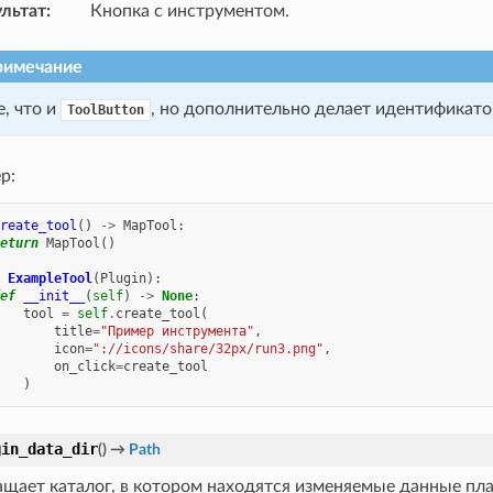
ультат
:
Кнопка с инструментом.
римечание
е, что и
, но дополнительно делает идентификато
ToolButton
р:
reate_tool
()
->
MapTool
:
eturn
MapTool
()
ExampleTool
(
Plugin
):
ef
__init__
(
self
)
->
None
:
tool
=
self
.
create_tool
(
title
=
"Пример инструмента"
,
icon
=
"://icons/share/32px/run3.png"
,
on_click
=
create_tool
)
gin_data_dir
(
)
→
Path
ащает каталог, в котором находятся изменяемые данные пла