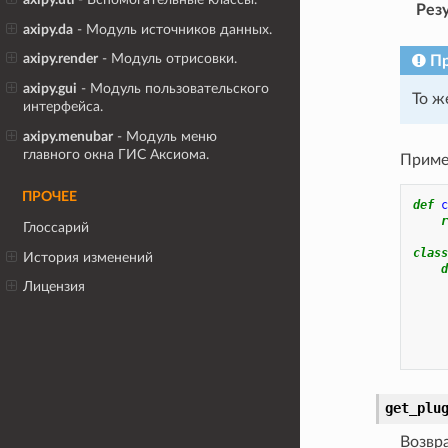
Рез
axipy.da
- Модуль источников данных.
axipy.render
- Модуль отрисовки.
П
axipy.gui
- Модуль пользовательского
То ж
интерфейса.
axipy.menubar
- Модуль меню
главного окна ГИС Аксиома.
Приме
ПРОЧЕЕ
def
c
r
Глоссарий
class
История изменений
d
Лицензия
get_plu
Возвр