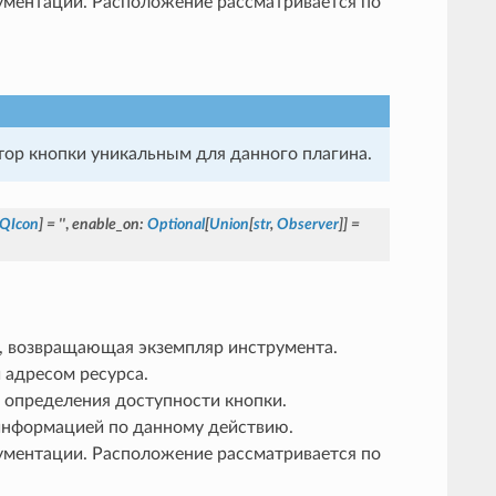
ументации. Расположение рассматривается по
тор кнопки уникальным для данного плагина.
QIcon
]
=
''
,
enable_on
:
Optional
[
Union
[
str
,
Observer
]
]
=
, возвращающая экземпляр инструмента.
 адресом ресурса.
определения доступности кнопки.
информацией по данному действию.
ументации. Расположение рассматривается по