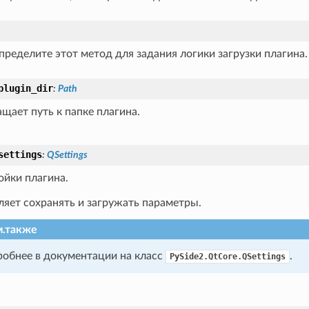
ределите этот метод для задания логики загрузки плагина.
plugin_dir
:
Path
щает путь к папке плагина.
settings
:
QSettings
ойки плагина.
ляет сохранять и загружать параметры.
.также
обнее в документации на класс
.
PySide2.QtCore.QSettings