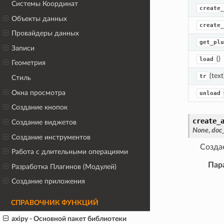
Системы Координат
create_
Объекты данных
create_
Провайдеры данных
get_plu
Записи
()
load
Геометрия
(text
tr
Стиль
Окна просмотра
unload
Создание кнопок
create_
Создание виджетов
None
,
doc_
Создание инструментов
Создае
Работа с длительными операциями
Пар
Разработка Плагинов (Модулей)
Создание приложения
СПРАВОЧНИК ФУНКЦИЙ
axipy
- Основной пакет библиотеки