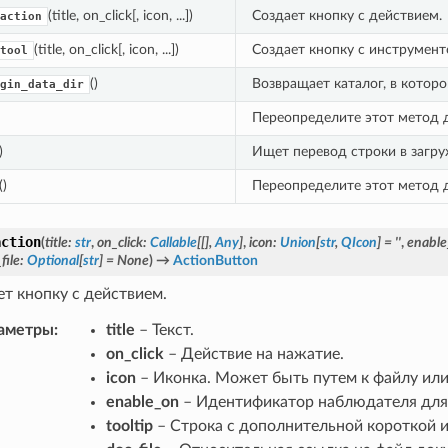
(title, on_click[, icon, ...])
Создает кнопку с действием.
action
(title, on_click[, icon, ...])
Создает кнопку с инструмент
tool
()
Возвращает каталог, в котор
gin_data_dir
Переопределите этот метод д
)
Ищет перевод строки в загру
()
Переопределите этот метод д
action
(
title
:
str
,
on_click
:
Callable
[
[
]
,
Any
]
,
icon
:
Union
[
str
,
QIcon
]
=
''
,
enable
file
:
Optional
[
str
]
=
None
)
→
ActionButton
т кнопку с действием.
аметры
:
title
– Текст.
on_click
– Действие на нажатие.
icon
– Иконка. Может быть путем к файлу или
enable_on
– Идентификатор наблюдателя для 
tooltip
– Строка с дополнительной короткой 