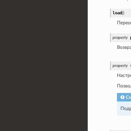
load
(
)
Переоп
property
Возвра
property
Настр
Позво
См
Подр