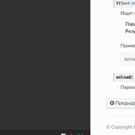
tr
(
text
:
st
Ищет 
Пар
Рез
Приме
butto
unload
(
)
Переоп
Предыд
© Copyright