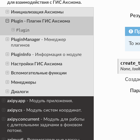
для взаимодействия с ГИС Аксиома.
Инициализация Аксиомы
Рез
Plugin
- Плагин ГИС Аксиома
Plugin
П
PluginManager
- Менеджер
То ж
плагинов
PluginInfo
- Информация о модуле
create_
Настройки ГИС Аксиома
None
,
tool
Вспомогательные функции
Созда
Менеджеры
Пар
Диалоги
axipy.app
- Модуль приложения.
axipy.cs
- Модуль систем координат.
axipy.concurrent
- Модуль для работы
с длительными задачами в фоновом
потоке.
axipy.utl
- Вспомогательные классы.