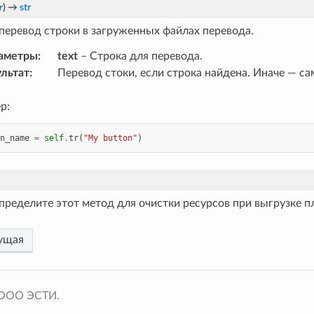
r
)
→
str
перевод строки в загруженных файлах перевода.
аметры
:
text
– Строка для перевода.
ультат
:
Перевод стоки, если строка найдена. Иначе — са
р:
n_name
=
self
.
tr
(
"My button"
)
ределите этот метод для очистки ресурсов при выгрузке п
ущая
 OOO ЭСТИ.