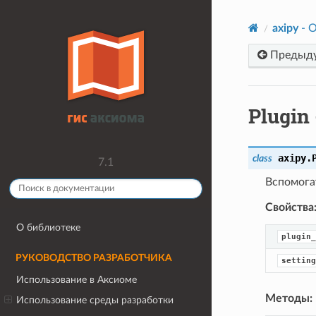
axipy
- О
Предыд
Plugin
axipy.
class
7.1
Вспомога
Свойства
О библиотеке
plugin_
РУКОВОДСТВО РАЗРАБОТЧИКА
setting
Использование в Аксиоме
Методы:
Использование среды разработки