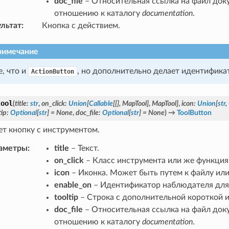
doc_file
– Относительная ссылка на файл док
отношению к каталогу
documentation
.
ультат
:
Кнопка с действием.
римечание
е, что и
, но дополнительно делает идентифика
ActionButton
tool
(
title
:
str
,
on_click
:
Union
[
Callable
[
[
]
,
MapTool
]
,
MapTool
]
,
icon
:
Union
[
str
,
tip
:
Optional
[
str
]
=
None
,
doc_file
:
Optional
[
str
]
=
None
)
→
ToolButton
ет кнопку с инструментом.
аметры
:
title
– Текст.
on_click
– Класс инструмента или же функция
icon
– Иконка. Может быть путем к файлу или
enable_on
– Идентификатор наблюдателя для 
tooltip
– Строка с дополнительной короткой 
doc_file
– Относительная ссылка на файл док
отношению к каталогу
documentation
.