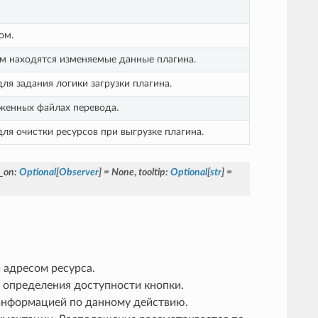
ом.
ом находятся изменяемые данные плагина.
ля задания логики загрузки плагина.
женных файлах перевода.
ля очистки ресурсов при выгрузке плагина.
_on
:
Optional
[
Observer
]
=
None
,
tooltip
:
Optional
[
str
]
=
 адресом ресурса.
определения доступности кнопки.
информацией по данному действию.