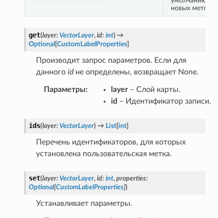
умолчанию дл
новых меток с
get
(
layer
:
VectorLayer
,
id
:
int
)
→
Optional
[
CustomLabelProperties
]
Производит запрос параметров. Если для
данного
id
не определены, возвращает None.
Параметры
:
layer
– Слой карты.
id
– Идентификатор записи.
ids
(
layer
:
VectorLayer
)
→
List
[
int
]
Перечень идентификаторов, для которых
установлена пользовательская метка.
set
(
layer
:
VectorLayer
,
id
:
int
,
properties
:
Optional
[
CustomLabelProperties
]
)
Устанавливает параметры.