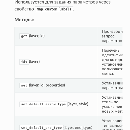
Используется для задания параметров через
свойство
.
Map.custom_labels
Методы:
Производит 
(layer, id)
запрос 
get
параметров.
Перечень 
идентификатор
для которых 
(layer)
ids
установлена 
пользовательс
метка.
Устанавливает
(layer, id, properties)
set
параметры.
Устанавливает
стиль по 
(layer, style)
set_default_arrow_type
умолчанию дл
новых меток с
Устанавливает
тип выноски п
(layer, end_type)
set_default_end_type