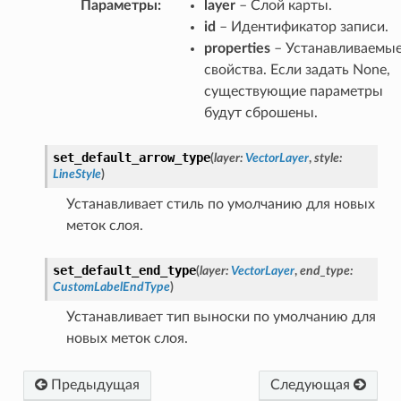
Параметры
:
layer
– Слой карты.
id
– Идентификатор записи.
properties
– Устанавливаемы
свойства. Если задать None,
существующие параметры
будут сброшены.
set_default_arrow_type
(
layer
:
VectorLayer
,
style
:
LineStyle
)
Устанавливает стиль по умолчанию для новых
меток слоя.
set_default_end_type
(
layer
:
VectorLayer
,
end_type
:
CustomLabelEndType
)
Устанавливает тип выноски по умолчанию для
новых меток слоя.
Предыдущая
Следующая